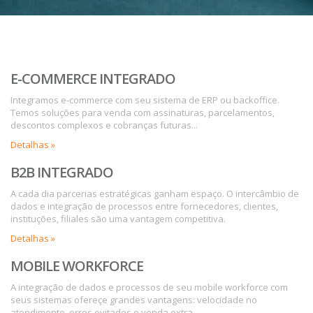
E-COMMERCE INTEGRADO
Integramos e-commerce com seu sistema de ERP ou backoffice.
Temos soluções para venda com assinaturas, parcelamentos,
descontos complexos e cobranças futuras...
Detalhas »
B2B INTEGRADO
A cada dia parcerias estratégicas ganham espaço. O intercâmbio de
dados e integração de processos entre fornecedores, clientes,
instituções, filiales são uma vantagem competitiva.
Detalhas »
MOBILE WORKFORCE
A integração de dados e processos de seu mobile workforce com
seus sistemas ofereçe grandes vantagens: velocidade no
atendimento, erros evitados e venda extra.